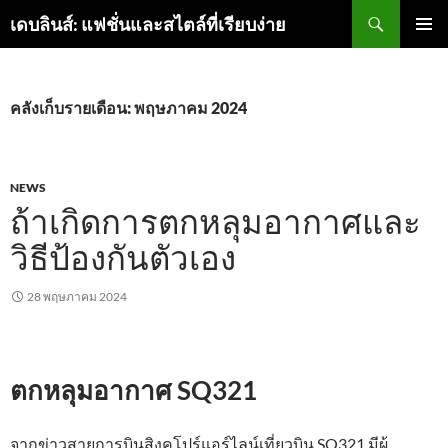
ค้นหา
เดบลินส์: แฟชั่นและสไตล์ที่เรียบง่าย
ข้าม
เมนูหลัก
ไป
ยัง
เนื้อหา
คลังเก็บรายเดือน: พฤษภาคม 2024
NEWS
ถ้าเกิดการตกหลุมอากาศและ
วิธีป้องกันตัวเอง
28 พฤษภาคม 2024
ตกหลุมอากาศ SQ321
จากข่าวสายการบินสิงคโปร์แอร์ไลน์เที่ยวบิน SQ321 มีผู้