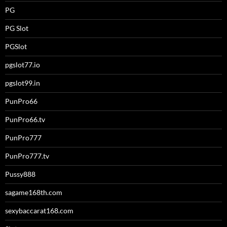
PG
PG Slot
PGSlot
pgslot77.io
pgslot99.in
PunPro66
PunPro66.tv
PunPro777
PunPro777.tv
Pussy888
sagame168th.com
sexybaccarat168.com