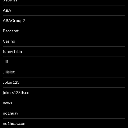
ABA
ABAGroup2
Baccarat
Casino
funny18.in
Jili
Jilislot
Joker123
jokers123th.co
news
no1huay
no1huay.com