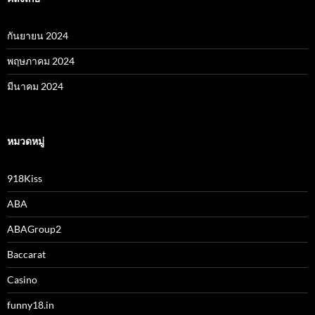
กันยายน 2024
พฤษภาคม 2024
มีนาคม 2024
หมวดหมู่
918Kiss
ABA
ABAGroup2
Baccarat
Casino
funny18.in