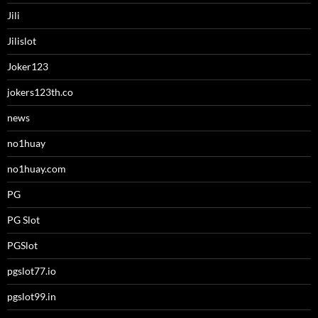
Jili
Jilislot
Joker123
jokers123th.co
news
no1huay
no1huay.com
PG
PG Slot
PGSlot
pgslot77.io
pgslot99.in