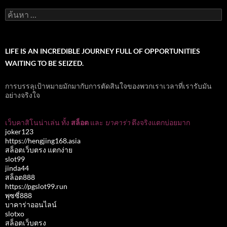
ค้นหา
สำหรับ:
LIFE IS AN INCREDIBLE JOURNEY FULL OF OPPORTUNITIES
WAITING TO BE SEIZED.
การบรรลุเป้าหมายมักมากับการตัดสินใจของพวกเราเวลาที่เรารับมัน
อย่างจริงใจ
เว็บคาสิโนน่าเล่น ทั้ง
สล็อต
และ
บาคาร่า
ตึงจริงแตกบ่อยมาก
joker123
https://hengjing168.asia
สล็อตเว็บตรง แตกง่าย
slot99
jinda44
สล็อต888
https://pgslot99.run
พุซซี่888
บาคาร่าออนไลน์
slotxo
สล็อตเว็บตรง