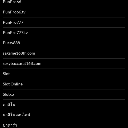
PunPro66
PunPro66.tv
PunPro777
PunPro777.tv
Pussy888
sagame168th.com
sexybaccarat168.com
Slot
Slot Online
Slotxo
คาสิโน
คาสิโนออนไลน์
บาคาร่า