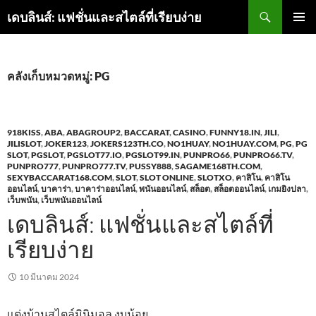
ค้นหา
เดบลินส์: แฟชั่นและสไตล์ที่เรียบง่าย
ข้าม
เมนูหลัก
ไป
ยัง
เนื้อหา
คลังเก็บหมวดหมู่: PG
918KISS
,
ABA
,
ABAGROUP2
,
BACCARAT
,
CASINO
,
FUNNY18.IN
,
JILI
,
JILISLOT
,
JOKER123
,
JOKERS123TH.CO
,
NO1HUAY
,
NO1HUAY.COM
,
PG
,
PG
SLOT
,
PGSLOT
,
PGSLOT77.IO
,
PGSLOT99.IN
,
PUNPRO66
,
PUNPRO66.TV
,
PUNPRO777
,
PUNPRO777.TV
,
PUSSY888
,
SAGAME168TH.COM
,
SEXYBACCARAT168.COM
,
SLOT
,
SLOT ONLINE
,
SLOTXO
,
คาสิโน
,
คาสิโน
ออนไลน์
,
บาคาร่า
,
บาคาร่าออนไลน์
,
พนันออนไลน์
,
สล็อต
,
สล็อตออนไลน์
,
เกมยิงปลา
,
เว็บพนัน
,
เว็บพนันออนไลน์
เดบลินส์: แฟชั่นและสไตล์ที่
เรียบง่าย
10 มีนาคม 2024
แต่งบ้านสไตล์มินิมอล งบน้อย