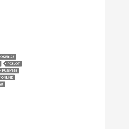
JOKER123
PGSLOT
PUSSY888
 ONLINE
น์