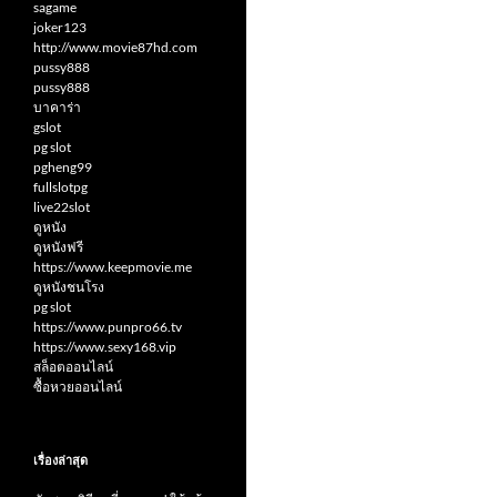
sagame
joker123
http://www.movie87hd.com
pussy888
pussy888
บาคาร่า
gslot
pg slot
pgheng99
fullslotpg
live22slot
ดูหนัง
ดูหนังฟรี
https://www.keepmovie.me
ดูหนังชนโรง
pg slot
https://www.punpro66.tv
https://www.sexy168.vip
สล็อตออนไลน์
ซื้อหวยออนไลน์
เรื่องล่าสุด