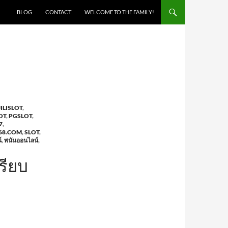
ข้ามไปยังเนื้อหา
BLOG
CONTACT
WELCOME TO THE FAMILY!
JILISLOT
,
OT
,
PGSLOT
,
7
,
68.COM
,
SLOT
,
์
,
พนันออนไลน์
,
รียบ