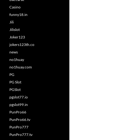
Casino
funny18.in
Jili
Jilislot
Joker123
jokers123th.co
news
no1huay
no1huay.com
PG
PG Slot
PGSlot
pgslot77.io
pgslot99.in
PunPro66
PunPro66.tv
PunPro777
PunPro777.tv