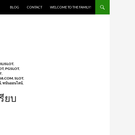
ข้ามไปยังเนื้อหา
BLOG
CONTACT
WELCOME TO THE FAMILY!
JILISLOT
,
OT
,
PGSLOT
,
7
,
68.COM
,
SLOT
,
์
,
พนันออนไลน์
,
รียบ