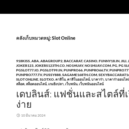
คลังเก็บหมวดหมู่: Slot Online
918KISS
,
ABA
,
ABAGROUP2
,
BACCARAT
,
CASINO
,
FUNNY18.IN
,
JILI
,
JOKER123
,
JOKERS123TH.CO
,
NO1HUAY
,
NO1HUAY.COM
,
PG
,
PG SL
PGSLOT77.IO
,
PGSLOT99.IN
,
PUNPRO66
,
PUNPRO66.TV
,
PUNPRO77
PUNPRO777.TV
,
PUSSY888
,
SAGAME168TH.COM
,
SEXYBACCARAT1
SLOT ONLINE
,
SLOTXO
,
คาสิโน
,
คาสิโนออนไลน์
,
บาคาร่า
,
บาคาร่าออนไลน
สล็อต
,
สล็อตออนไลน์
,
เกมยิงปลา
,
เว็บพนัน
,
เว็บพนันออนไลน์
เดบลินส์: แฟชั่นและสไตล์ที่เ
ง่าย
10 มีนาคม 2024