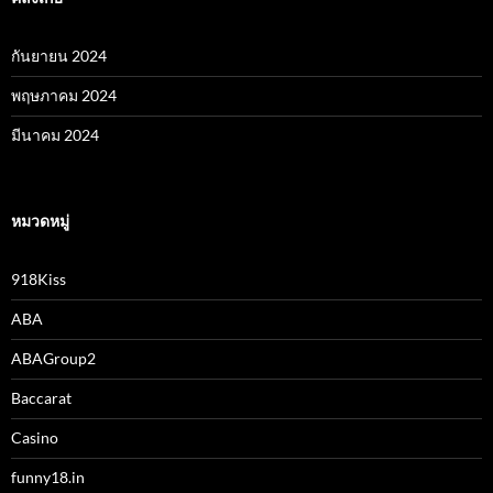
กันยายน 2024
พฤษภาคม 2024
มีนาคม 2024
หมวดหมู่
918Kiss
ABA
ABAGroup2
Baccarat
Casino
funny18.in