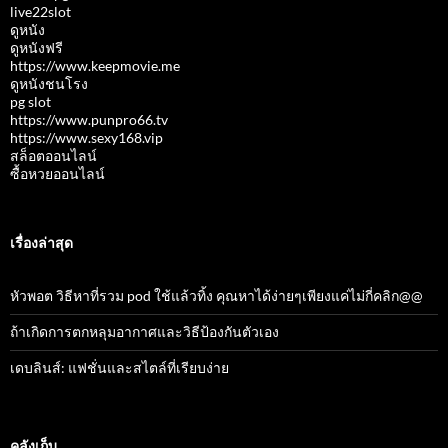
live22slot
ดูหนัง
ดูหนังฟรี
https://www.keepmovie.me
ดูหนังชนโรง
pg slot
https://www.punpro66.tv
https://www.sexy168.vip
สล็อตออนไลน์
ซื้อหวยออนไลน์
เรื่องล่าสุด
หัวพอต วิธีหาที่รวม pod ใช้แล้วทิ้ง คุณหาได้ง่ายๆเพียงแค่ไม่กี่คลิก@@
ถ้าเกิดการตกหลุมอากาศและวิธีป้องกันตัวเอง
เดบลินส์: แฟชั่นและสไตล์ที่เรียบง่าย
คลังเก็บ