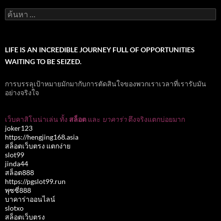
ค้นหา
สำหรับ:
LIFE IS AN INCREDIBLE JOURNEY FULL OF OPPORTUNITIES
WAITING TO BE SEIZED.
การบรรลุเป้าหมายมักมากับการตัดสินใจของพวกเราเวลาที่เรารับมัน
อย่างจริงใจ
เว็บคาสิโนน่าเล่น ทั้ง
สล็อต
และ
บาคาร่า
ตึงจริงแตกบ่อยมาก
joker123
https://hengjing168.asia
สล็อตเว็บตรง แตกง่าย
slot99
jinda44
สล็อต888
https://pgslot99.run
พุซซี่888
บาคาร่าออนไลน์
slotxo
สล็อตเว็บตรง