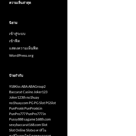
ความเห็นล่าสุด
นิยาม
เข้าสู่ระบบ
เข้าฟีด
แสดงความเห็นฟีด
WordPress.org
ป้ายกำกับ
918Kiss
ABA
ABAGroup2
Baccarat
Casino
Joker123
Joker123th
no1huay
no1huay.com
PG
PG Slot
PGSlot
PunPro66
PunPro66.in
PunPro777
PunPro777.in
Pussy888
sagame168th.com
sexybaccarat168.com
Slot
Slot Online
Slotxo
คาสิโน
คาสิโนออนไลน์
ตกหลุมอากาศ