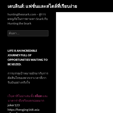
ค้นหา
เดบลินส์: แฟชั่นและสไตล์ที่เรียบง่าย
huntingthesnark.com – สู่การ
ผจญภัยในการตามหา Snark กับ
Hunting the Snark
ค้นหา
สำหรับ:
LIFE IS AN INCREDIBLE
JOURNEY FULL OF
OPPORTUNITIES WAITING TO
BE SEIZED.
การบรรลุเป้าหมายมักมากับการ
ตัดสินใจของพวกเราเวลาที่เรา
รับมันอย่างจริงใจ
เว็บคาสิโนน่าเล่น ทั้ง
สล็อต
และ
บาคาร่า
ตึงจริงแตกบ่อยมาก
joker123
https://hengjing168.asia