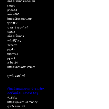
สล็อตเว็บตรง แตกง่าย
slot99
jinda44
สล็อต888
https://pgslot99.run
พุซซี่888
บาคาร่าออนไลน์
slotxo
สล็อตเว็บตรง
หนังโป๊ไทย
1xbetth
pg slot
funny18
pgslot
allbet24
https://pgslotth.games
ดูหนังออนไลน์
เว็บสล็อตและบาคาร่าของโคร
ตดีเว็บนี้เล่นแล้วรวยจัดๆ
918kiss
https://joker123.money
ดูหนังออนไลน์